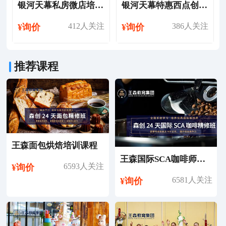
银河天幕私房微店培训班
银河天幕特惠西点创业培训班
412人关注
386人关注
¥询价
¥询价
推荐课程
王森面包烘焙培训课程
王森国际SCA咖啡师考证培训课程
6593人关注
¥询价
6581人关注
¥询价