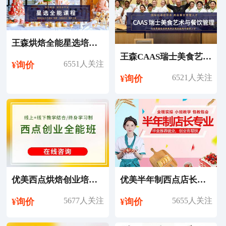
王森烘焙全能星选培训课程
王森CAAS瑞士美食艺术与餐饮管理专业留学
6551人关注
¥询价
6521人关注
¥询价
优美西点烘焙创业培训课程
优美半年制西点店长培训课程
5677人关注
5655人关注
¥询价
¥询价