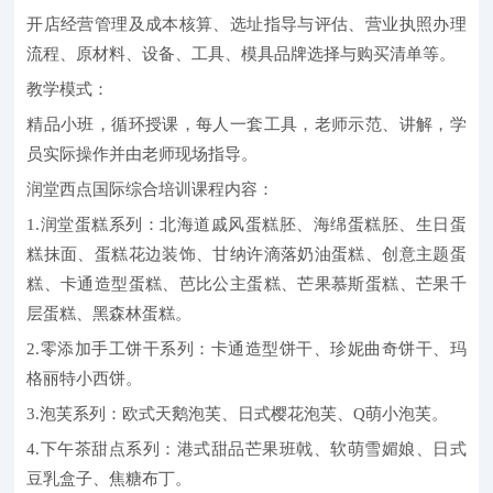
开店经营管理及成本核算、选址指导与评估、营业执照办理
流程、原材料、设备、工具、模具品牌选择与购买清单等。
教学模式：
精品小班，循环授课，每人一套工具，老师示范、讲解，学
员实际操作并由老师现场指导。
润堂西点国际综合培训课程内容：
1.润堂蛋糕系列：北海道戚风蛋糕胚、海绵蛋糕胚、生日蛋
糕抹面、蛋糕花边装饰、甘纳许滴落奶油蛋糕、创意主题蛋
糕、卡通造型蛋糕、芭比公主蛋糕、芒果慕斯蛋糕、芒果千
层蛋糕、黑森林蛋糕。
2.零添加手工饼干系列：卡通造型饼干、珍妮曲奇饼干、玛
格丽特小西饼。
3.泡芙系列：欧式天鹅泡芙、日式樱花泡芙、Q萌小泡芙。
4.下午茶甜点系列：港式甜品芒果班戟、软萌雪媚娘、日式
豆乳盒子、焦糖布丁。