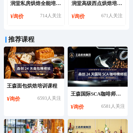
润堂私房烘焙全能培训课程
润堂高级西点烘焙培训课程
714人关注
671人关注
¥询价
¥询价
推荐课程
王森面包烘焙培训课程
王森国际SCA咖啡师考证培训课程
6593人关注
¥询价
6581人关注
¥询价