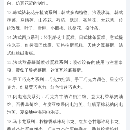
向、仿真花篮的制作。
13.韩式裱花花卉植物系列：韩式多肉植物、浪漫玫瑰、韩式
莲蓬、马蹄莲、山茶花、芍药、绣球、苍兰花、大花葱、传
统玫瑰、叶子、雪柳、小腊梅、扶桑花、柳叶条。
14.法式西点系列：轻乳酪芝士蛋糕、日式抹茶蛋糕、意式提
拉米苏、红树莓巴伐露、安格拉斯蛋糕、天使之翼慕斯、法
式红丝绒蛋糕。
15.法式甜品慕斯喷砂蛋糕系列：喷砂设备的使用与注意事
项、覆盆子酸奶慕斯、达克瓦丝底慕斯。
16.手工巧克力系列：巧克力控温、手工巧克力调色、星空巧
克力、红罂粟巧克力、红色情迷巧克力。
17.闪电泡芙系列：巧克力甘纳许奶油馅、意大利香草奶油
馅、百香草莓馅、占度亚榛果闪电泡芙、红醋栗棉花糖闪电
泡芙、夏朵地中海闪电泡芙。
18.马卡龙系列：柠檬香草味马卡龙、红加仑甘那许马卡龙、
香草杏仁蛋白饼壳、巧克力杏仁蛋白饼壳、香草柠檬馅料、