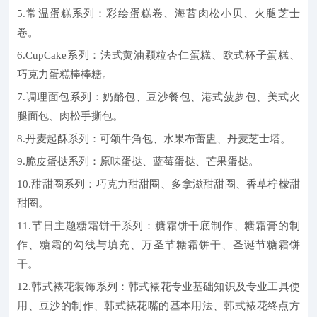
5.常温蛋糕系列：彩绘蛋糕卷、海苔肉松小贝、火腿芝士
卷。
6.CupCake系列：法式黄油颗粒杏仁蛋糕、欧式杯子蛋糕、
巧克力蛋糕棒棒糖。
7.调理面包系列：奶酪包、豆沙餐包、港式菠萝包、美式火
腿面包、肉松手撕包。
8.丹麦起酥系列：可颂牛角包、水果布蕾盅、丹麦芝士塔。
9.脆皮蛋挞系列：原味蛋挞、蓝莓蛋挞、芒果蛋挞。
10.甜甜圈系列：巧克力甜甜圈、多拿滋甜甜圈、香草柠檬甜
甜圈。
11.节日主题糖霜饼干系列：糖霜饼干底制作、糖霜膏的制
作、糖霜的勾线与填充、万圣节糖霜饼干、圣诞节糖霜饼
干。
12.韩式裱花装饰系列：韩式裱花专业基础知识及专业工具使
用、豆沙的制作、韩式裱花嘴的基本用法、韩式裱花终点方