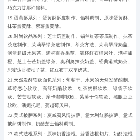
巧克力甘那许馅料。
19.蛋黄酥系列：蛋黄酥酥皮制作、馅料调制、原味蛋黄酥、
抹茶蛋黄酥、紫薯蛋黄酥。
20.时尚饮品系列：芝士奶盖制作、锡兰红茶茶底制作、抹茶
茶底制作、茉莉翠绿茶底制作、萃茶方法、茉莉翠绿奶盖、
润堂超级水果茶、满杯百香果萃、满杯红石榴果汁、满杯甜
橙、芝士芒芒奶盖绿茶、奥利奥抹茶奶盖、经典港式奶茶、
思密达香橙柚子茶、红豆布丁双享奶茶。
21.天然发酵软欧面包系列：葡萄干、水果的天然发酵酿制、
草莓恋心软欧、高纤奶酪软欧、红茶奶酥软欧、绿袋子软
欧、芒芒哒软欧、摩卡咖啡软欧、紫薯于你软欧、黑眼豆豆
软欧、潘妮托尼、蔓越莓贝果。
22.美式披萨系列：夏威夷风情披萨、意大利红肠披萨、意式
披萨饼制作、奶酪芝士馅料调制。
23.欧式法棍系列：原味奶香法棍、蒜香法棍切片、奶酪法棍