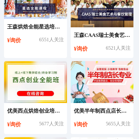
王森烘焙全能星选培训课程
王森CAAS瑞士美食艺术与餐饮管理专业留学
6551人关注
¥询价
6521人关注
¥询价
优美西点烘焙创业培训课程
优美半年制西点店长培训课程
5677人关注
5655人关注
¥询价
¥询价