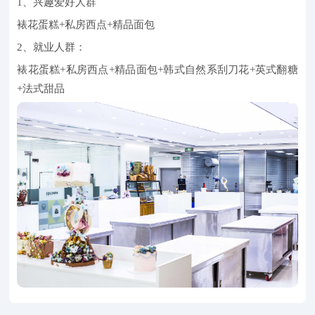
1、兴趣爱好人群
裱花蛋糕+私房西点+精品面包
2、就业人群：
裱花蛋糕+私房西点+精品面包+韩式自然系刮刀花+英式翻糖
+法式甜品