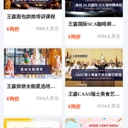
王森面包烘焙培训课程
王森国际SCA咖啡师考证培训课程
6606人关注
¥询价
6594人关注
¥询价
王森烘焙全能星选培训课程
王森CAAS瑞士美食艺术与餐饮管理专业留学
6564人关注
¥询价
6534人关注
¥询价