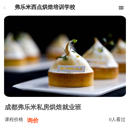
弗乐米西点烘焙培训学校
成都弗乐米私房烘焙就业班
课程价格
0
人看过
询价