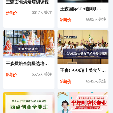
王森面包烘焙培训课程
王森国际SCA咖啡师考证培训课程
6617人关注
¥询价
6605人关注
¥询价
王森烘焙全能星选培训课程
王森CAAS瑞士美食艺术与餐饮管理专业留学
6575人关注
¥询价
6545人关注
¥询价