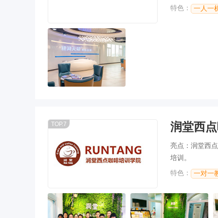
力。
特色：
一人一
润堂西点
TOP.7
亮点：润堂西点
培训。
特色：
一对一