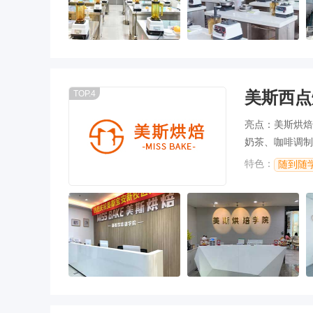
美斯西点
TOP.4
亮点：美斯烘焙
奶茶、咖啡调制
程
特色：
随到随