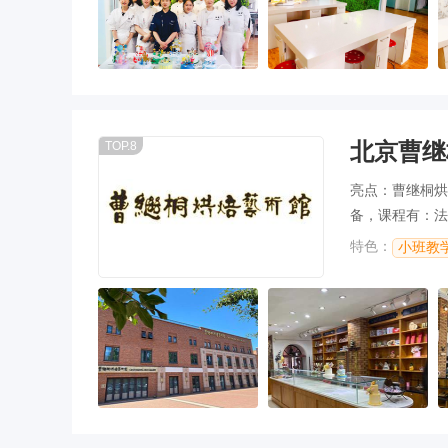
北京曹继
TOP.8
亮点：曹继桐烘
备，课程有：法式
特色：
小班教