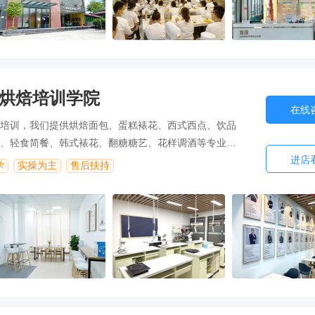
烘焙培训学院
在线
培训，我们提供烘焙面包、蛋糕裱花、西式西点、饮品
、轻食简餐、韩式裱花、翻糖糖艺、花样调酒等专业课
进店
学
实操为主
售后扶持