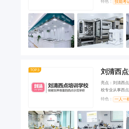
特色：
技能考
刘清西点
TOP.3
亮点：刘清西点
校专业从事西点
技术培训，学校
特色：
一人一
全能型人才。