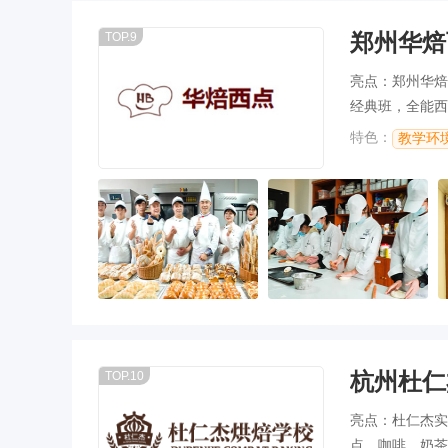
郑州华焙
TOP.9
亮点：郑州华焙
经典班，全能西
等专业班次。
特色：
教学环
杭州杜仁
TOP.10
亮点：杜仁杰实
点、咖啡、奶茶