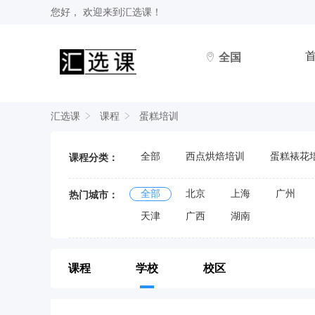
您好， 欢迎来到
汇选课
！
全国
汇选课
课程
蛋糕培训
全部
西点烘焙培训
蛋糕裱花
课程分类：
全部
北京
上海
广州
热门城市：
天津
广西
湖南
课程
学校
校区