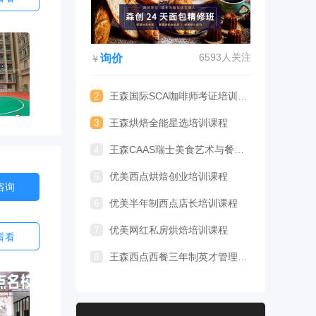
6593人关注
询价
￥
2
王森国际SCA咖啡师考证培训课程
3
王森烘焙全能星选培训课程
4
王森CAAS瑞士美食艺术与餐饮管理专业留学
5
优美西点烘焙创业培训课程
咨询
6
优美半年制西点店长培训课程
7
优美网红私房烘焙培训课程
看看
8
王森西点西餐三年制英才管理专业培训课程