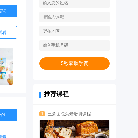
咨询
看看
5秒获取学费
推荐课程
1
王森面包烘焙培训课程
咨询
看看