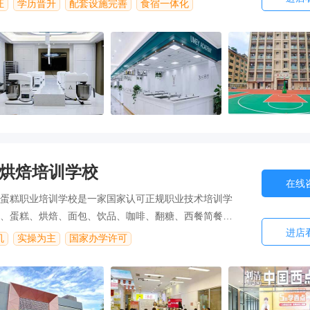
证
学历晋升
配套设施完善
食宿一体化
烘焙培训学校
在线
蛋糕职业培训学校是一家国家认可正规职业技术培训学
、蛋糕、烘焙、面包、饮品、咖啡、翻糖、西餐简餐等
进店
一直致力于为西点行业培养懂技术，会销售，能管理的
机
实操为主
国家办学许可