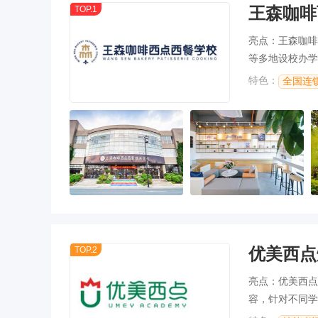
王森咖啡
TOP.1
亮点：王森咖啡
等多地设校办学
特色：
全国连
优美西点
TOP.2
亮点：优美西点
容，针对不同学
课程，确保每位