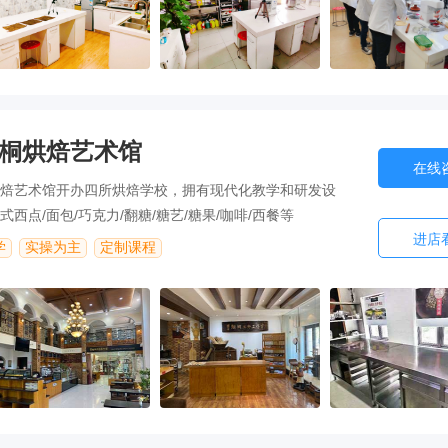
桐烘焙艺术馆
在线
焙艺术馆开办四所烘焙学校，拥有现代化教学和研发设
西点/面包/巧克力/翻糖/糖艺/糖果/咖啡/西餐等
进店
学
实操为主
定制课程