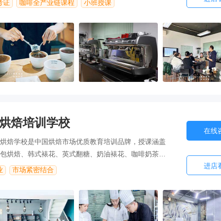
考证
咖啡全产业链课程
小班授课
烘焙培训学校
在线
烘焙学校是中国烘焙市场优质教育培训品牌，授课涵盖
包烘焙、韩式裱花、英式翻糖、奶油裱花、咖啡奶茶、
进店
类齐全，款式多元化，结合网红热门款式教学。
业
市场紧密结合