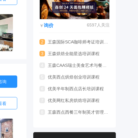
6597人关注
询价
￥
2
王森国际SCA咖啡师考证培训课程
3
王森烘焙全能星选培训课程
4
王森CAAS瑞士美食艺术与餐饮管理专业留学
5
优美西点烘焙创业培训课程
咨询
6
优美半年制西点店长培训课程
7
优美网红私房烘焙培训课程
看看
8
王森西点西餐三年制英才管理专业培训课程