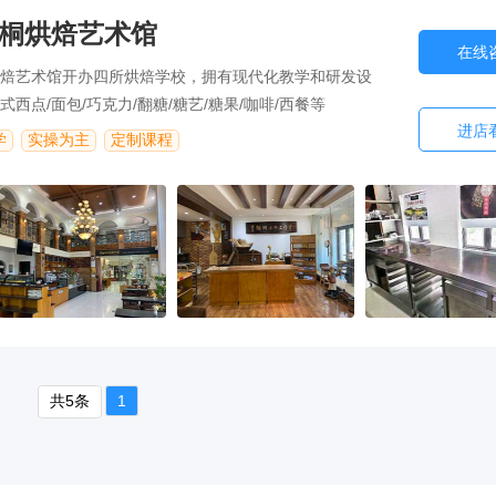
桐烘焙艺术馆
在线
焙艺术馆开办四所烘焙学校，拥有现代化教学和研发设
西点/面包/巧克力/翻糖/糖艺/糖果/咖啡/西餐等
进店
学
实操为主
定制课程
共5条
1