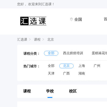
您好， 欢迎来到
汇选课
！
全国
汇选课
课程
北京
全部
西点烘焙培训
蛋糕裱花
课程分类：
全部
北京
上海
广州
热门城市：
天津
广西
湖南
课程
学校
校区