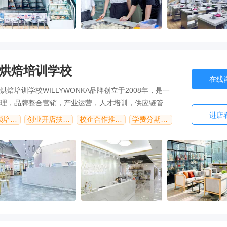
烘焙培训学校
在线
焙培训学校WILLYWONKA品牌创立于2008年，是一
理，品牌整合营销，产业运营，人才培训，供应链管理
进店
构。品牌寓意致力于将世界前沿的烘焙技术和 具有实践
全国连锁培训品牌
创业开店扶持指导
校企合作推荐就业
学费分期无压力
，带给广大烘焙爱好者们。