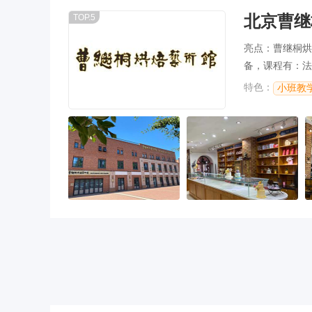
北京曹继
TOP.5
亮点：曹继桐烘
备，课程有：法式
特色：
小班教