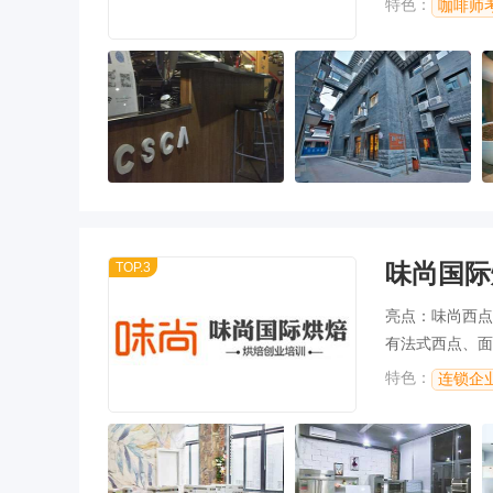
特色：
咖啡师
味尚国际
TOP.3
亮点：味尚西点
有法式西点、面
港式甜品等等品
特色：
连锁企