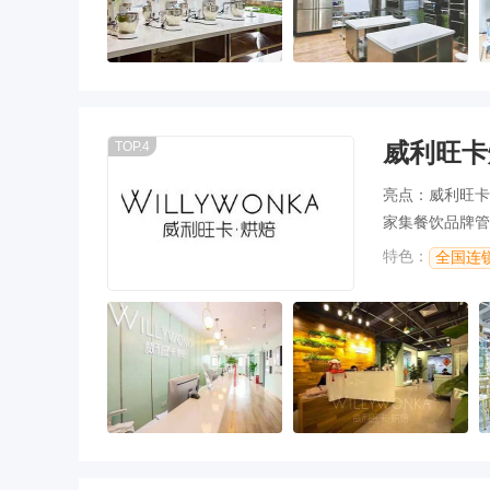
威利旺卡
TOP.4
亮点：威利旺卡烘
家集餐饮品牌管
于一体的管理机
特色：
意义的创业经验