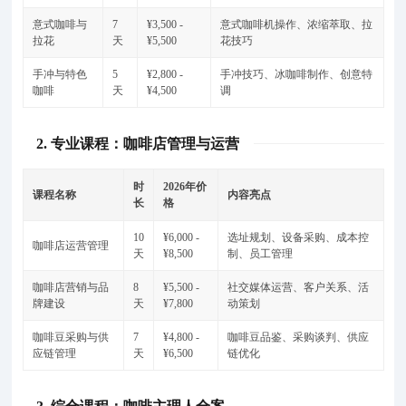
意式咖啡与
7
¥3,500 -
意式咖啡机操作、浓缩萃取、拉
拉花
天
¥5,500
花技巧
手冲与特色
5
¥2,800 -
手冲技巧、冰咖啡制作、创意特
咖啡
天
¥4,500
调
2. 专业课程：咖啡店管理与运营
时
2026年价
课程名称
内容亮点
长
格
10
¥6,000 -
选址规划、设备采购、成本控
咖啡店运营管理
天
¥8,500
制、员工管理
咖啡店营销与品
8
¥5,500 -
社交媒体运营、客户关系、活
牌建设
天
¥7,800
动策划
咖啡豆采购与供
7
¥4,800 -
咖啡豆品鉴、采购谈判、供应
应链管理
天
¥6,500
链优化