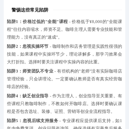
警惕这些常见陷阱
陷阱1：价格过低的"全能"课程
- 价格低于¥8,000的"全能课
程"往往内容缩水，师资不足。咖啡主理人需要专业技能和管
理能力，没有真正的"速成"。
陷阱2：忽视实操环节
- 咖啡制作和店务管理是实践性很强的
技能，如果课程中实操环节少，理论讲解多，那学习效果会
大打折扣。选择时要关注课程中实操内容的比重。
陷阱3：师资团队不专业
- 有些机构的"老师"没有实际咖啡店
管理经验，只会讲理论。一定要确认教师是否有真实经营咖
啡店的经验。
陷阱4：缺乏创业指导
- 作为主理人，创业指导至关重要。有
些课程只教咖啡制作，不教如何开咖啡店。选择时要确认课
程是否包含选址、装修、证照、营销等创业全流程指导。
陷阱5：忽视后续支持服务
- 专业课程应提供课后支持，如1
年内免费复训、创业问题咨询等。确保选择有完善售后服务