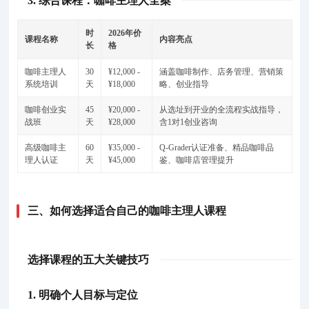
3. 综合课程：咖啡主理人全案
时
2026年价
课程名称
内容亮点
长
格
咖啡主理人
30
¥12,000 -
涵盖咖啡制作、店务管理、营销策
系统培训
天
¥18,000
略、创业指导
咖啡创业实
45
¥20,000 -
从选址到开业的全流程实战指导，
战班
天
¥28,000
含1对1创业咨询
高级咖啡主
60
¥35,000 -
Q-Grader认证准备、精品咖啡品
理人认证
天
¥45,000
鉴、咖啡店管理提升
三、如何选择适合自己的咖啡主理人课程
选择课程的五大关键技巧
1. 明确个人目标与定位