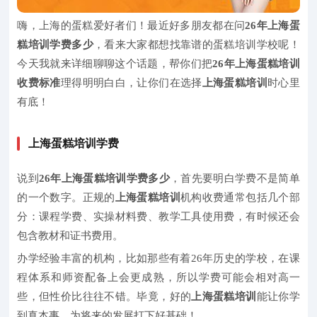
嗨，上海的蛋糕爱好者们！最近好多朋友都在问
26年上海蛋
糕培训学费多少
，看来大家都想找靠谱的蛋糕培训学校呢！
今天我就来详细聊聊这个话题，帮你们把
26年上海蛋糕培训
收费标准
理得明明白白，让你们在选择
上海蛋糕培训
时心里
有底！
上海蛋糕培训学费
说到
26年上海蛋糕培训学费多少
，首先要明白学费不是简单
的一个数字。正规的
上海蛋糕培训
机构收费通常包括几个部
分：课程学费、实操材料费、教学工具使用费，有时候还会
包含教材和证书费用。
办学经验丰富的机构，比如那些有着26年历史的学校，在课
程体系和师资配备上会更成熟，所以学费可能会相对高一
些，但性价比往往不错。毕竟，好的
上海蛋糕培训
能让你学
到真本事，为将来的发展打下好基础！