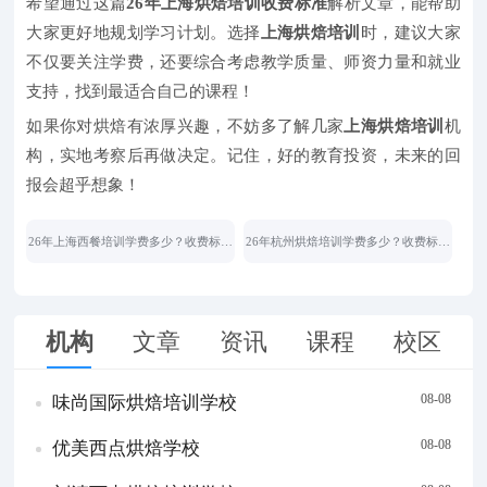
希望通过这篇
26年上海烘焙培训收费标准
解析文章，能帮助
大家更好地规划学习计划。选择
上海烘焙培训
时，建议大家
不仅要关注学费，还要综合考虑教学质量、师资力量和就业
支持，找到最适合自己的课程！
如果你对烘焙有浓厚兴趣，不妨多了解几家
上海烘焙培训
机
构，实地考察后再做决定。记住，好的教育投资，未来的回
报会超乎想象！
26年上海西餐培训学费多少？收费标准
26年杭州烘焙培训学费多少？收费标准
大揭秘！
全解析！
机构
文章
资讯
课程
校区
08-08
味尚国际烘焙培训学校
08-08
优美西点烘焙学校