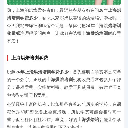
嗨，上海的烘焙爱好者们！最近好多朋友都在问
26年上海烘
焙培训学费多少
，看来大家都想找靠谱的烘焙培训学校呢！
今天我就来详细聊聊这个话题，帮你们把
26年上海烘焙培训
收费标准
理得明明白白，让你们在选择
上海烘焙培训
时心里
有底！
上海烘焙培训学费
说到
26年上海烘焙培训学费多少
，首先要明白学费不是简单
的一个数字。正规的
上海烘焙培训
机构收费通常包括几个部
分：课程学费、实操材料费、教学工具使用费，有时候还会
包含教材和证书费用。
办学经验丰富的机构，比如那些有着26年历史的学校，在课
程体系和师资配备上会更成熟，所以学费可能会相对高一
些，但性价比往往不错。毕竟，好的
上海烘焙培训
能让你学
到真本事，为将来的发展打下坚实基础！