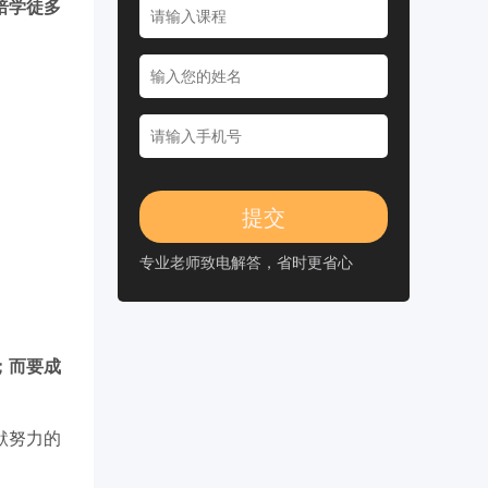
焙学徒多
专业老师致电解答，省时更省心
。
；而要成
默努力的