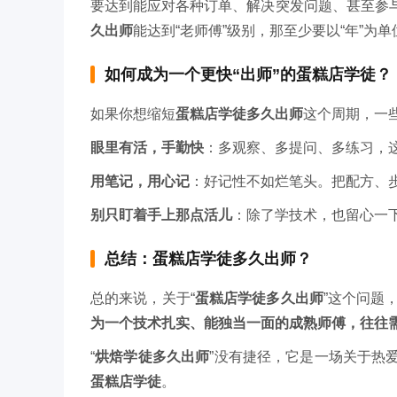
要达到能应对各种订单、解决突发问题、甚至参
久出师
能达到“老师傅”级别，那至少要以“年”为
如何成为一个更快“出师”的蛋糕店学徒？
如果你想缩短
蛋糕店学徒多久出师
这个周期，一
眼里有活，手勤快
：多观察、多提问、多练习，
用笔记，用心记
：好记性不如烂笔头。把配方、
别只盯着手上那点活儿
：除了学技术，也留心一
总结：蛋糕店学徒多久出师？
总的来说，关于“
蛋糕店学徒多久出师
”这个问题
为一个技术扎实、能独当一面的成熟师傅，往往需
“
烘焙学徒多久出师
”没有捷径，它是一场关于热
蛋糕店学徒
。