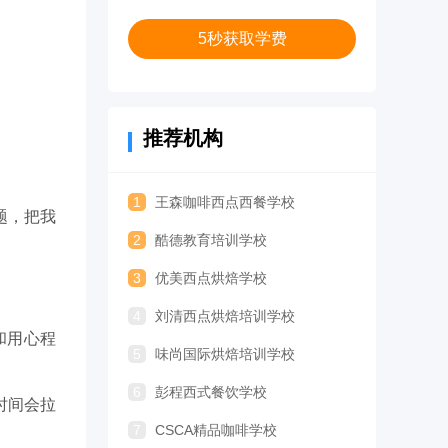
5秒获取学费
推荐机构
1
王森咖啡西点西餐学校
题，把我
2
酷德教育培训学校
3
优美西点烘焙学校
4
刘清西点烘焙培训学校
和用心程
5
味尚国际烘焙培训学校
6
彭程西式餐饮学校
时间会拉
7
CSCA精品咖啡学校