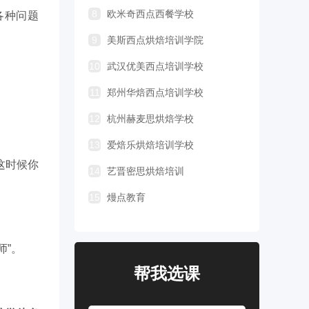
8
欧米奇西点西餐学校
各种问题
9
美斯西点烘焙培训学院
10
武汉优美西点培训学校
11
郑州华焙西点培训学校
12
杭州赫麦思烘焙学校
13
爱焙乐烘焙培训学校
这时候你
14
艺晋密思烘焙培训
15
熳点教育
师”。
帮我选课