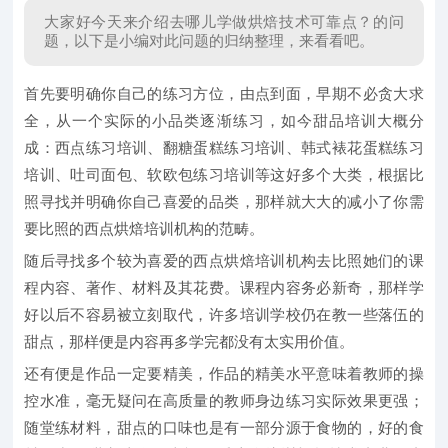
大家好今天来介绍去哪儿学做烘焙技术可靠点？的问
题，以下是小编对此问题的归纳整理，来看看吧。
首先要明确你自己的练习方位，由点到面，早期不必贪大求
全，从一个实际的小品类逐渐练习，如今甜品培训大概分
成：西点练习培训、翻糖蛋糕练习培训、韩式裱花蛋糕练习
培训、吐司面包、软欧包练习培训等这好多个大类，根据比
照寻找并明确你自己喜爱的品类，那样就大大的减小了你需
要比照的西点烘焙培训机构的范畴。
随后寻找多个较为喜爱的西点烘焙培训机构去比照她们的课
程内容、著作、材料及其花费。课程内容务必新奇，那样学
好以后不容易被立刻取代，许多培训学校仍在教一些落伍的
甜点，那样便是内容再多学完都没有太实用价值。
还有便是作品一定要精美，作品的精美水平意味着教师的操
控水准，毫无疑问在高质量的教师身边练习实际效果更强；
随堂练材料，甜点的口味也是有一部分源于食物的，好的食