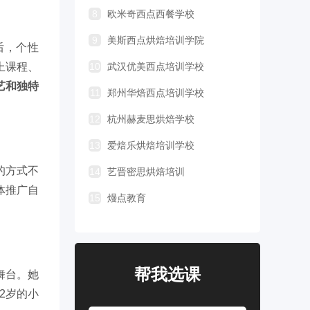
8
欧米奇西点西餐学校
9
美斯西点烘焙培训学院
后，个性
上课程、
10
武汉优美西点培训学校
艺和独特
11
郑州华焙西点培训学校
12
杭州赫麦思烘焙学校
13
爱焙乐烘焙培训学校
的方式不
14
艺晋密思烘焙培训
体推广自
15
熳点教育
帮我选课
舞台。她
2岁的小