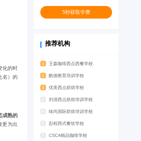
5秒获取学费
推荐机构
1
王森咖啡西点西餐学校
变化的时
2
酷德教育培训学校
化名）的
3
优美西点烘焙学校
4
刘清西点烘焙培训学校
5
味尚国际烘焙培训学校
态成熟的
6
彭程西式餐饮学校
致更为出
7
CSCA精品咖啡学校