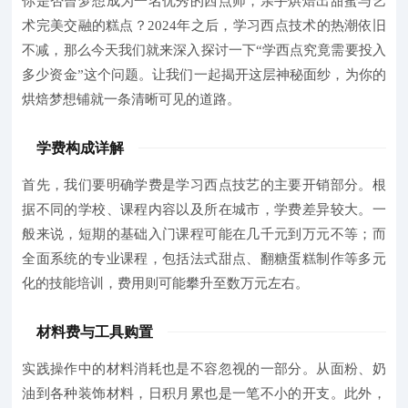
你是否曾梦想成为一名优秀的西点师，亲手烘焙出甜蜜与艺
术完美交融的糕点？
2024年之后
，学习西点技术的热潮依旧
不减，那么今天我们就来深入探讨一下
“学西点究竟需要投入
多少资金”
这个问题。让我们一起揭开这层神秘面纱，为你的
烘焙梦想铺就一条清晰可见的道路。
学费构成详解
首先，我们要明确
学费
是学习西点技艺的主要开销部分。根
据不同的学校、课程内容以及所在城市，学费差异较大。一
般来说，短期的基础入门课程可能在几千元到万元不等；而
全面系统的专业课程，包括法式甜点、翻糖蛋糕制作等多元
化的技能培训，费用则可能攀升至数万元左右。
材料费与工具购置
实践操作中的材料消耗
也是不容忽视的一部分。从面粉、奶
油到各种装饰材料，日积月累也是一笔不小的开支。此外，