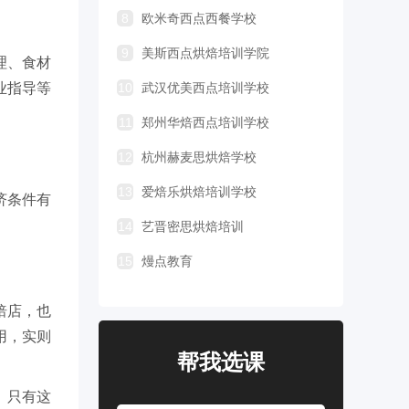
8
欧米奇西点西餐学校
9
美斯西点烘焙培训学院
理、食材
业指导等
10
武汉优美西点培训学校
11
郑州华焙西点培训学校
12
杭州赫麦思烘焙学校
13
爱焙乐烘焙培训学校
济条件有
14
艺晋密思烘焙培训
15
熳点教育
焙店，也
用，实则
帮我选课
。只有这