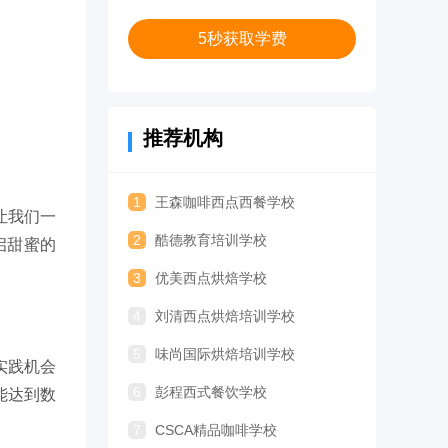
5秒获取学费
推荐机构
1
王森咖啡西点西餐学校
让我们一
2
酷德教育培训学校
启甜蜜的
3
优美西点烘焙学校
4
刘清西点烘焙培训学校
5
味尚国际烘焙培训学校
实践机会
6
彭程西式餐饮学校
能达到数
7
CSCA精品咖啡学校