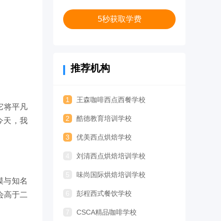
5秒获取学费
推荐机构
1
王森咖啡西点西餐学校
它将平凡
2
酷德教育培训学校
今天，我
3
优美西点烘焙学校
4
刘清西点烘焙培训学校
5
味尚国际烘焙培训学校
模与知名
6
彭程西式餐饮学校
会高于二
7
CSCA精品咖啡学校