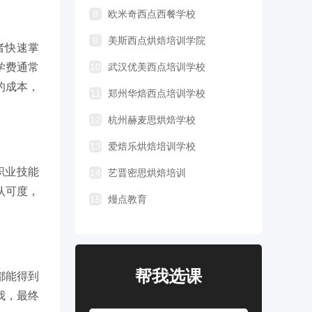
8
欧米奇西点西餐学校
9
美斯西点烘焙培训学院
者快速掌
学费通常
10
武汉优美西点培训学校
的成本，
11
郑州华焙西点培训学校
12
杭州赫麦思烘焙学校
13
爱焙乐烘焙培训学校
职业技能
14
艺晋密思烘焙培训
认可度，
15
熳点教育
帮我选课
都能得到
我，最终