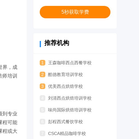
5秒获取学费
推荐机构
1
王森咖啡西点西餐学校
世界，成
2
酷德教育培训学校
焙师培训
3
优美西点烘焙学校
4
刘清西点烘焙培训学校
5
味尚国际烘焙培训学校
级到专业
6
彭程西式餐饮学校
课程可能
课程或大
7
CSCA精品咖啡学校