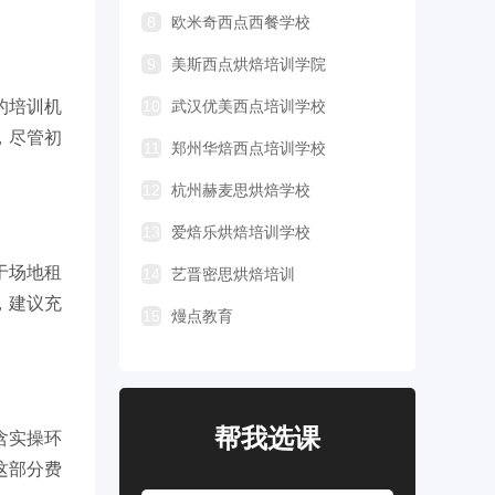
8
欧米奇西点西餐学校
9
美斯西点烘焙培训学院
的培训机
10
武汉优美西点培训学校
，尽管初
11
郑州华焙西点培训学校
12
杭州赫麦思烘焙学校
13
爱焙乐烘焙培训学校
于场地租
14
艺晋密思烘焙培训
，建议充
15
熳点教育
帮我选课
含实操环
这部分费