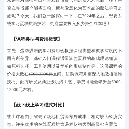
您是否对甜蜜可口的蛋糕背后蕴含的烘焙艺术充满向往？是
否在寻找那个能将面粉、糖与爱意化为艺术品的魔法学习之
旅呢？今天，我们就一起探讨一下，在2024年之后，想要系
统学习蛋糕烘焙技艺，究竟需要投入多少资金成本吧！
【课程类型与费用概览】
首先
，蛋糕烘焙的学习费用会根据课程类型和教学深度的不
同有所差异。
基础入门课程通常涵盖蛋糕的基础理论知识，
如原料选择、工具使用以及简单的蛋糕制作等，这类课程的
价格大致在
1500-3000元
区间。进阶课程则更深入地教授装饰
技巧、配方研发及商业级烘焙工艺，学费可能会攀升至
6000-
12000元
左右。
【线下线上学习模式对比】
线上课程由于省去了场地租赁等额外成本，相对较为经济实
惠。
许多优质的在线蛋糕烘焙课程从初级到高级都有覆盖，