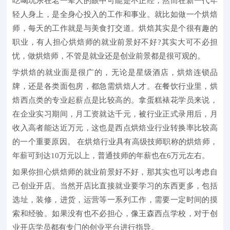
吃喝玩乐在老一辈人的眼中可能是不正经，然而在新一代年
轻人身上，是全身心投入的工作和事业。就比如做一个烘焙
师，每天的工作就是与美食打交道。烘焙其实是个很有趣的
职业，有人担心烘焙师的就业前景好不好?其实大可不必担
忧，做烘焙师，不管是就业还是创业前景都是很可观的。
学烘焙的就业面是很广的，无论是星级酒店，烘焙连锁品
牌，还是各类面包房，都急需烘焙人才。在餐饮行业里，烘
焙西点类的专业起薪点是比较高的。拿蛋糕裱花学员来说，
在企业实习期间，月工资就达千元，被行业正式录用后，月
收入高者能达近万元，这也是西点烘焙业行业转换率比较高
的一个重要原因。 在烘焙行业具有高级技师职称的烘焙师，
年薪可到达10万元以上，普通技师的年薪也在6万元左右。
如果你担心烘焙师的就业前景好不好，那其实也可以考虑自
己创业开店。当然开店比直接就业要学习的东西更多，包括
选址，装修，进货，运营等一系列工作，需要一定时间的摸
索和经验。如果没有也不必担心，像王森西点学校，对于创
业开店学员都有专门的创业平台进行指导。