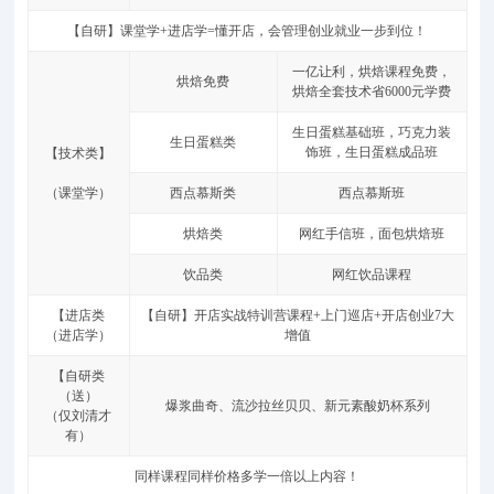
【自研】课堂学+进店学=懂开店，会管理创业就业一步到位！
一亿让利，烘焙课程免费，
烘焙免费
烘焙全套技术省6000元学费
生日蛋糕基础班，巧克力装
生日蛋糕类
饰班，生日蛋糕成品班
【技术类】
（课堂学）
西点慕斯类
西点慕斯班
烘焙类
网红手信班，面包烘焙班
饮品类
网红饮品课程
【进店类
【自研】开店实战特训营课程+上门巡店+开店创业7大
（进店学）
增值
【自研类
（送）
爆浆曲奇、流沙拉丝贝贝、新元素酸奶杯系列
（仅刘清才
有）
同样课程同样价格多学一倍以上内容！