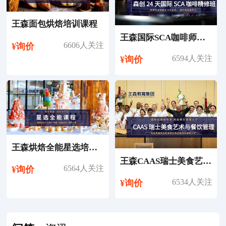
王森面包烘焙培训课程
王森国际SCA咖啡师考证培训课程
6606人关注
¥询价
6594人关注
¥询价
王森烘焙全能星选培训课程
王森CAAS瑞士美食艺术与餐饮管理专业留学
6564人关注
¥询价
6534人关注
¥询价