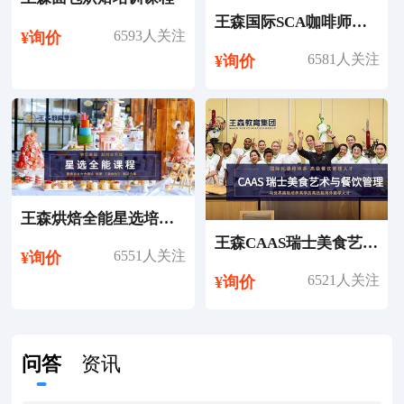
王森国际SCA咖啡师考证培训课程
6593人关注
¥询价
6581人关注
¥询价
王森烘焙全能星选培训课程
王森CAAS瑞士美食艺术与餐饮管理专业留学
6551人关注
¥询价
6521人关注
¥询价
问答
资讯