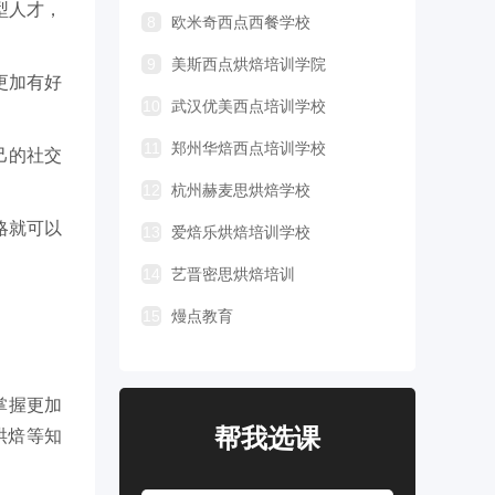
型人才，
8
欧米奇西点西餐学校
9
美斯西点烘焙培训学院
更加有好
10
武汉优美西点培训学校
11
郑州华焙西点培训学校
己的社交
12
杭州赫麦思烘焙学校
略就可以
13
爱焙乐烘焙培训学校
14
艺晋密思烘焙培训
15
熳点教育
掌握更加
帮我选课
烘焙等知