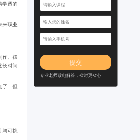
精学透的
未来职业
制作、裱
比长时间
专业老师致电解答，省时更省心
会了，但
月均可挑