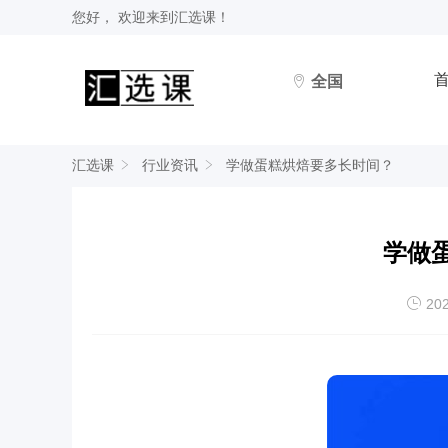
您好， 欢迎来到
汇选课
！
全国
汇选课
行业资讯
学做蛋糕烘焙要多长时间？
学做
202