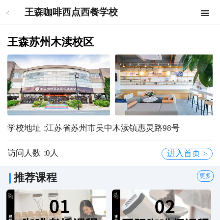
王森咖啡西点西餐学校
王森苏州木渎校区
学校地址：
江苏省苏州市吴中木渎镇惠灵路98号
访问人数：
0
人
进入首页 >
推荐课程
更多