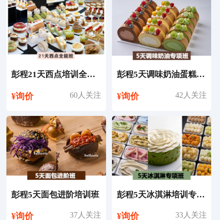
彭程21天西点培训全能班
彭程5天调味奶油蛋糕培训专项班
60人关注
42人关注
¥询价
¥询价
彭程5天面包进阶培训班
彭程5天冰淇淋培训专项班
37人关注
33人关注
¥询价
¥询价