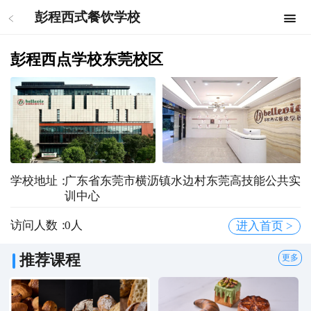
彭程西式餐饮学校
彭程西点学校东莞校区
学校地址：
广东省东莞市横沥镇水边村东莞高技能公共实
训中心
访问人数：
0
人
进入首页 >
推荐课程
更多