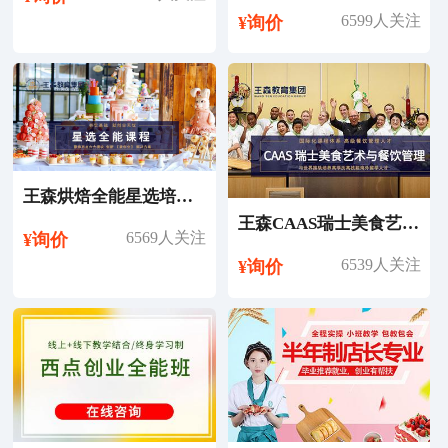
6599人关注
¥询价
王森烘焙全能星选培训课程
王森CAAS瑞士美食艺术与餐饮管理专业留学
6569人关注
¥询价
6539人关注
¥询价