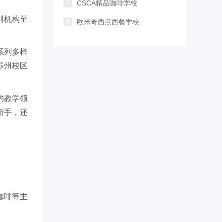
7
CSCA精品咖啡学校
训机构至
8
欧米奇西点西餐学校
。
系列多样
苏州校区
的教学领
新手，还
咖啡等主