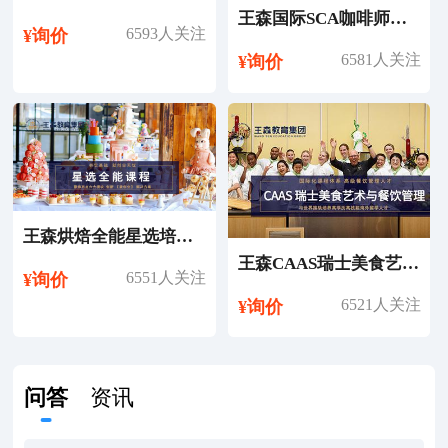
王森国际SCA咖啡师考证培训课程
6593人关注
¥询价
6581人关注
¥询价
王森烘焙全能星选培训课程
王森CAAS瑞士美食艺术与餐饮管理专业留学
6551人关注
¥询价
6521人关注
¥询价
问答
资讯