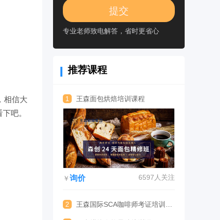
专业老师致电解答，省时更省心
推荐课程
1
王森面包烘焙培训课程
，相信大
看下吧。
6597人关注
询价
￥
2
王森国际SCA咖啡师考证培训课程