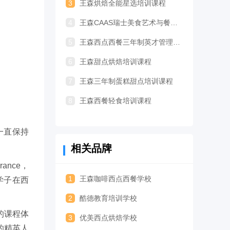
3
王森烘焙全能星选培训课程
4
王森CAAS瑞士美食艺术与餐饮管理专业留学
5
王森西点西餐三年制英才管理专业培训课程
6
王森甜点烘焙培训课程
7
王森三年制蛋糕甜点培训课程
8
王森西餐轻食培训课程
一直保持
相关品牌
ance，
1
王森咖啡西点西餐学校
学子在西
2
酷德教育培训学校
的课程体
3
优美西点烘焙学校
的精英人