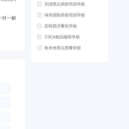
4
刘清西点烘焙培训学校
5
味尚国际烘焙培训学校
一对一解
6
彭程西式餐饮学校
7
CSCA精品咖啡学校
8
欧米奇西点西餐学校