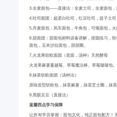
3.全麦面包——直接法：全麦土司，全麦面包，
4.吐司面团：超柔白吐司，红豆吐司，提子土
5.丹麦面包：风车面包，牛角包，可颂面包，
6.甜面团：甜面包材料设备讲解，搓圆练习，
面包，玉米沙拉面包，甜甜圈。
7.火龙果软欧面团（老面，汤种）天然酵母
火龙果麻薯蔓越莓、草莓魔法棒、草莓啵啵包。
8.抹茶软欧面团（汤种法）
原味造型软欧包，抹茶麻薯，抹茶芝士圈，抹茶
9.黑眼豆豆（直接法）
蓝馨西点学习保障
让所有学员掌握：面包文化，纯正面包配方！