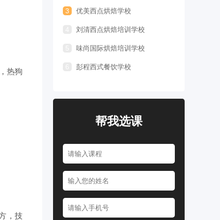
3
优美西点烘焙学校
4
刘清西点烘焙培训学校
5
味尚国际烘焙培训学校
6
彭程西式餐饮学校
，热狗
帮我选课
方，技