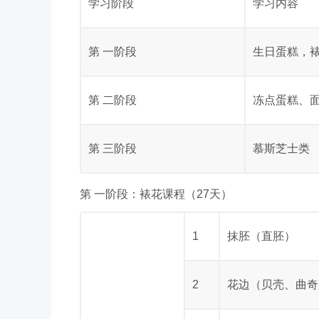
学习阶段
学习内容
第 一阶段
生日蛋糕，
第 二阶段
冻点蛋糕、
第 三阶段
慕斯芝士类
第 一阶段：裱花课程（27天）
1
抹胚（直胚）
2
花边（贝壳、曲奇