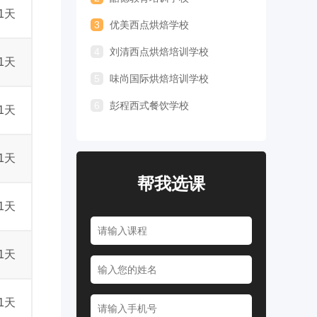
1天
3
优美西点烘焙学校
4
刘清西点烘焙培训学校
1天
5
味尚国际烘焙培训学校
6
彭程西式餐饮学校
1天
1天
帮我选课
1天
1天
1天