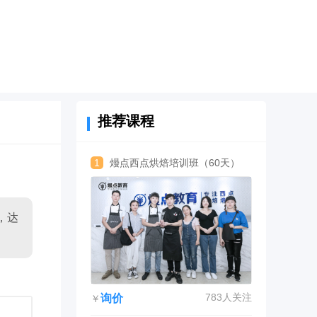
推荐课程
1
熳点西点烘焙培训班（60天）
，达
783人关注
询价
￥