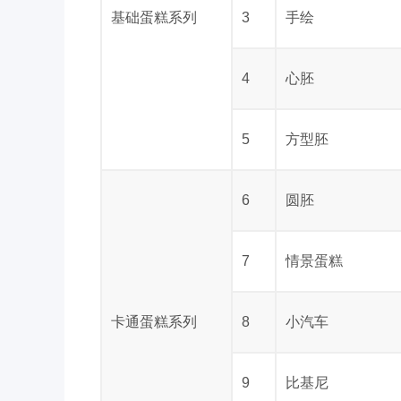
基础蛋糕系列
3
手绘
4
心胚
5
方型胚
6
圆胚
7
情景蛋糕
卡通蛋糕系列
8
小汽车
9
比基尼