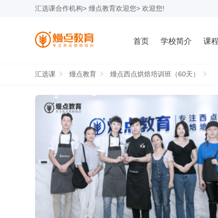
汇选课
合作机构>
熳点教育
欢迎您> 欢迎您!
首页
学校简介
课
汇选课
熳点教育
熳点西点烘焙培训班（60天）