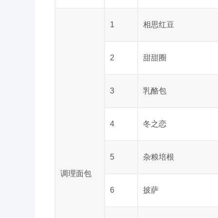
1
相思红豆
2
甜甜圈
3
乳酪包
4
冬之恋
5
杂粮培根
调理面包
6
披萨