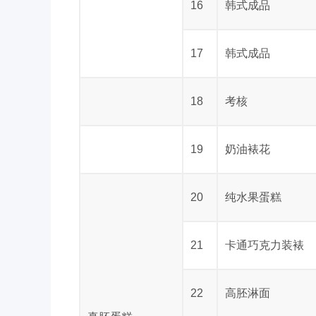
16
韩式成品
17
韩式成品
18
考核
19
奶油裱花
20
纯水果蛋糕
21
卡通巧克力装裱
22
高胚淋面