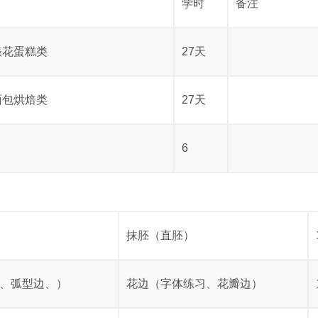
学时
备注
裱花蛋糕类
27天
面包烘焙类
27天
6
抹胚（直胚）
、弧型边、）
花边（字体练习、花瓣边）