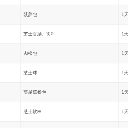
菠萝包
1
芝士香肠、烫种
1
肉松包
1
芝士球
1
蔓越莓餐包
1
芝士软棒
1