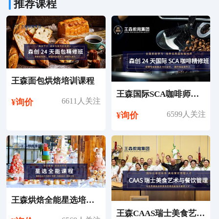
推荐课程
王森面包烘焙培训课程
王森国际SCA咖啡师考证培训课程
6611人关注
¥询价
6599人关注
¥询价
王森烘焙全能星选培训课程
王森CAAS瑞士美食艺术与餐饮管理专业留学