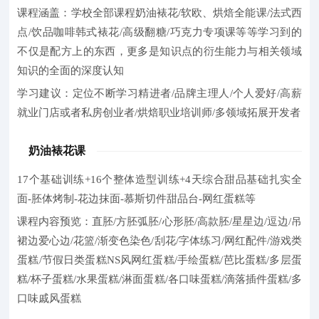
课程涵盖：学校全部课程奶油裱花/软欧、烘焙全能课/法式西
点/饮品咖啡韩式裱花/高级翻糖/巧克力专项课等等学习到的
不仅是配方上的东西，更多是知识点的衍生能力与相关领域
知识的全面的深度认知
学习建议：定位不断学习精进者/品牌主理人/个人爱好/高薪
就业门店或者私房创业者/烘焙职业培训师/多领域拓展开发者
奶油裱花课
17个基础训练+16个整体造型训练+4天综合甜品基础扎实全
面-胚体烤制-花边抹面-慕斯切件甜品台-网红蛋糕等
课程内容预览：直胚/方胚弧胚/心形胚/高款胚/星星边/逗边/吊
裙边爱心边/花篮/渐变色染色/刮花/字体练习/网红配件/游戏类
蛋糕/节假日类蛋糕NS风网红蛋糕/手绘蛋糕/芭比蛋糕/多层蛋
糕/杯子蛋糕/水果蛋糕/淋面蛋糕/各口味蛋糕/滴落插件蛋糕/多
口味戚风蛋糕