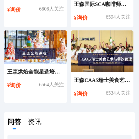
王森国际SCA咖啡师考证培训课程
6606人关注
¥询价
6594人关注
¥询价
王森烘焙全能星选培训课程
王森CAAS瑞士美食艺术与餐饮管理专业留学
6564人关注
¥询价
6534人关注
¥询价
问答
资讯