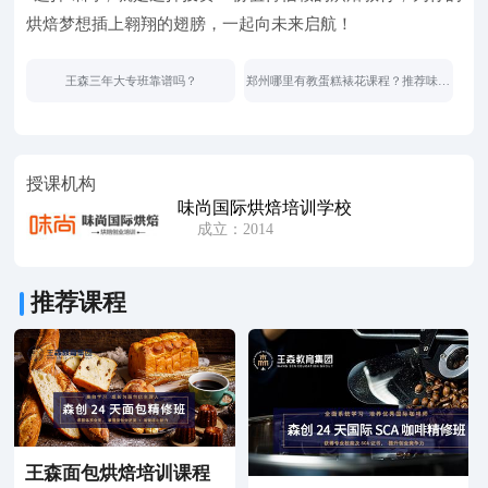
烘焙梦想插上翱翔的翅膀，一起向未来启航！
王森三年大专班靠谱吗？
郑州哪里有教蛋糕裱花课程？推荐味尚
烘焙
授课机构
味尚国际烘焙培训学校
成立：2014
推荐课程
王森面包烘焙培训课程