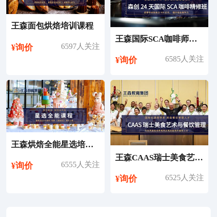
王森面包烘焙培训课程
王森国际SCA咖啡师考证培训课程
6597人关注
¥询价
6585人关注
¥询价
王森烘焙全能星选培训课程
王森CAAS瑞士美食艺术与餐饮管理专业留学
6555人关注
¥询价
6525人关注
¥询价